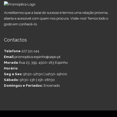
Acreditamos que a base do sucesso é termos uma relação próxima,
aberta e acessível com quem nos procura. Visite-nos! Temos todo o
gosto em conhecê-lo.
Contactos
Telefone
227 311 144
Email
prismoptica.espinho@sapo.pt
Morada
Rua 23, 359, 4500-183 Espinho
Horário
Seg a Sex:
9h30-12h30 | 14h30-19h00
Sábado:
9h30-13h | 15h-18h30
Domingos e Feriados:
Encerrado