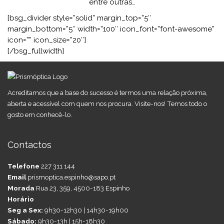
entre outras…
[bsg_divider style=”solid” margin_top=”5″
margin_bottom=”5″ width=”100″ icon_font=”font-awesome”
icon=”” icon_size=”20″]
[/bsg_fullwidth]
Acreditamos que a base do sucesso é termos uma relação próxima,
aberta e acessível com quem nos procura. Visite-nos! Temos todo o
gosto em conhecê-lo.
Contactos
Telefone
227 311 144
Email
prismoptica.espinho@sapo.pt
Morada
Rua 23, 359, 4500-183 Espinho
Horário
Seg a Sex:
9h30-12h30 | 14h30-19h00
Sábado:
9h30-13h | 15h-18h30