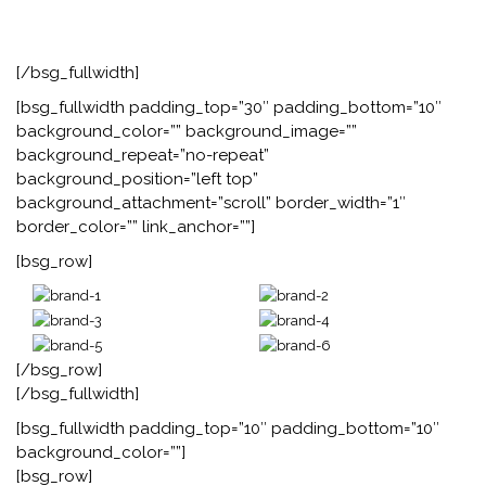
ENCONTRA
A
SOLUÇÃO PERFEITA PARA SI
.
[/bsg_fullwidth]
[bsg_fullwidth padding_top=”30″ padding_bottom=”10″
background_color=”” background_image=””
background_repeat=”no-repeat”
background_position=”left top”
background_attachment=”scroll” border_width=”1″
border_color=”” link_anchor=””]
[bsg_row]
[/bsg_row]
[/bsg_fullwidth]
[bsg_fullwidth padding_top=”10″ padding_bottom=”10″
background_color=””]
[bsg_row]