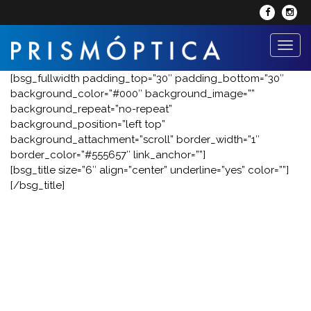
Toggl
naviga
[bsg_fullwidth padding_top=”30″ padding_bottom=”30″
background_color=”#000″ background_image=””
background_repeat=”no-repeat”
background_position=”left top”
background_attachment=”scroll” border_width=”1″
border_color=”#555657″ link_anchor=””]
[bsg_title size=”6″ align=”center” underline=”yes” color=””]
[/bsg_title]
TEMOS PARA SI AS MAIS
VARIADAS E
PRESTIGIADAS
MARCAS
.
SÓ ASSIM GARANTIMOS QUE