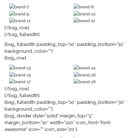
[/bsg_row]
[/bsg_fullwidth]
[bsg_fullwidth padding_top=”10″ padding_bottom=”10″
background_color=””]
[bsg_row]
[/bsg_row]
[/bsg_fullwidth]
[bsg_fullwidth padding_top=”10″ padding_bottom=”30″
background_color=””]
[bsg_divider style=”solid” margin_top=”5″
margin_bottom=”10″ width=”100″ icon_font=”font-
awesome” icon=”” icon_size=”20″]