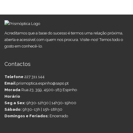
Acreditamos que a base do sucesso é termos uma relação próxima,
aberta e acessível com quem nos procura. Visite-nos! Temos todo o
gosto em conhecê-lo.
Contactos
Telefone
227 311 144
Email
prismoptica.espinho@sapo.pt
Morada
Rua 23, 359, 4500-183 Espinho
Horário
Seg a Sex:
9h30-12h30 | 14h30-19h00
Sábado:
9h30-13h | 15h-18h30
Domingos e Feriados:
Encerrado